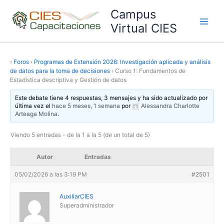
Ir
Campus
al
Virtual CIES
Main
contenido
Men
›
Foros
›
Programas de Extensión 2026: Investigación aplicada y análisis
de datos para la toma de decisiones
›
Curso 1: Fundamentos de
Estadística descriptiva y Gestión de datos
Este debate tiene 4 respuestas, 3 mensajes y ha sido actualizado por
última vez el
hace 5 meses, 1 semana
por
Alessandra Charlotte
Arteaga Molina
.
Viendo 5 entradas - de la 1 a la 5 (de un total de 5)
Autor
Entradas
05/02/2026 a las 3:19 PM
#2501
AuxiliarCIES
Superadministrador