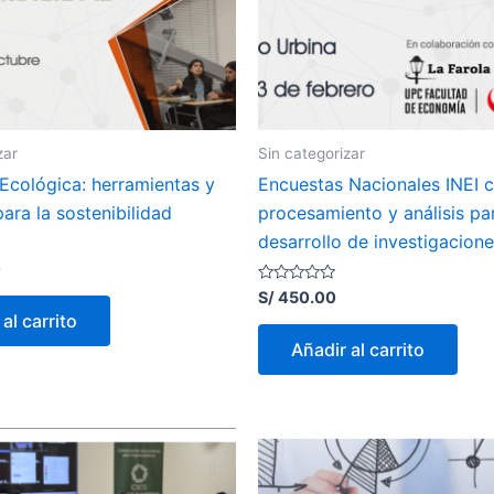
zar
Sin categorizar
Ecológica: herramientas y
Encuestas Nacionales INEI c
ara la sostenibilidad
procesamiento y análisis pa
desarrollo de investigacion
0
Valorado
S/
450.00
con
al carrito
0
de
Añadir al carrito
5