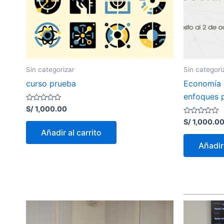
Sin categorizar
Sin categori
curso prueba
Economía 
enfoques p
Valorado
S/
1,000.00
con
0
Valorado
S/
1,000.0
de
con
Añadir al carrito
5
0
de
Añadir 
5