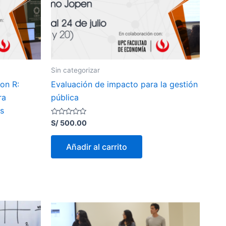
Sin categorizar
on R:
Evaluación de impacto para la gestión
ra
pública
es
Valorado
S/
500.00
con
0
de
Añadir al carrito
5