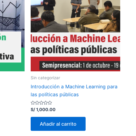
Sin categorizar
Introducción a Machine Learning para
las políticas públicas
Valorado
S/
1,000.00
con
0
de
Añadir al carrito
5