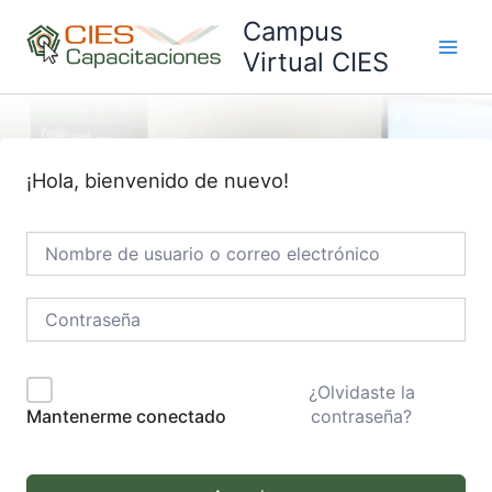
Ir
Campus
al
Virtual CIES
Main
contenido
Men
¡Hola, bienvenido de nuevo!
¿Olvidaste la
contraseña?
Mantenerme conectado