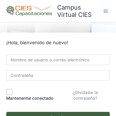
Ir
Campus
al
Virtual CIES
Main
contenido
Men
¡Hola, bienvenido de nuevo!
¿Olvidaste la
contraseña?
Mantenerme conectado