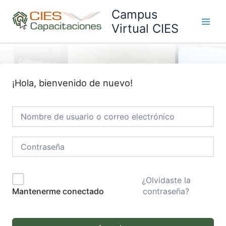
Ir
Campus
al
Virtual CIES
Main
contenido
Men
¡Hola, bienvenido de nuevo!
¿Olvidaste la
contraseña?
Mantenerme conectado