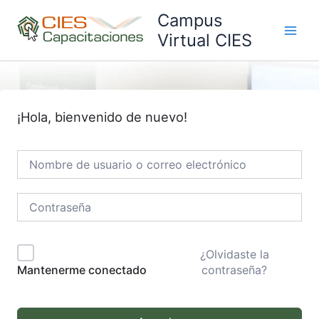
Ir
Campus
al
Virtual CIES
Main
contenido
Men
¡Hola, bienvenido de nuevo!
¿Olvidaste la
contraseña?
Mantenerme conectado