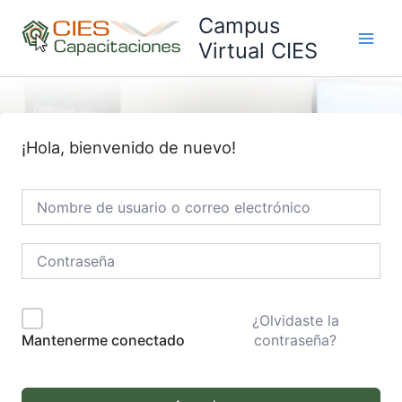
Ir
Campus
al
Virtual CIES
Main
contenido
Men
¡Hola, bienvenido de nuevo!
¿Olvidaste la
contraseña?
Mantenerme conectado