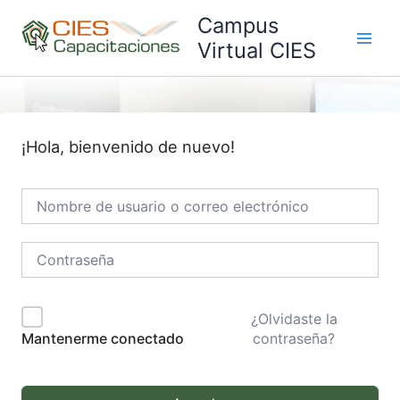
Ir
Campus
al
Virtual CIES
Main
contenido
Men
¡Hola, bienvenido de nuevo!
¿Olvidaste la
contraseña?
Mantenerme conectado