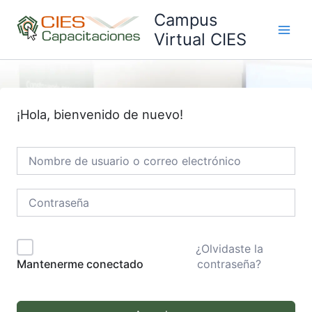
Ir
Campus
al
Virtual CIES
Main
contenido
Men
¡Hola, bienvenido de nuevo!
¿Olvidaste la
contraseña?
Mantenerme conectado