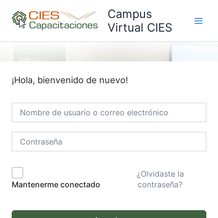
Ir
Campus
al
Virtual CIES
Main
contenido
Men
¡Hola, bienvenido de nuevo!
¿Olvidaste la
contraseña?
Mantenerme conectado