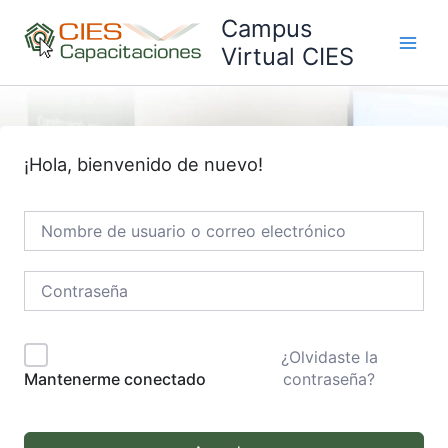
Ir
Campus
al
Virtual CIES
Main
contenido
Men
¡Hola, bienvenido de nuevo!
¿Olvidaste la
contraseña?
Mantenerme conectado