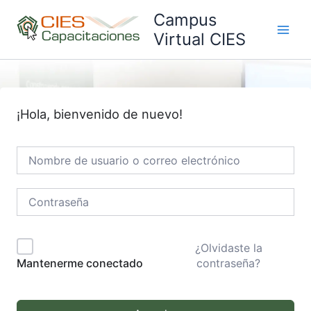
Ir
Campus
al
Virtual CIES
Main
contenido
Men
¡Hola, bienvenido de nuevo!
¿Olvidaste la
contraseña?
Mantenerme conectado