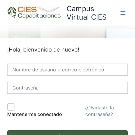
Ir
Campus
al
Virtual CIES
Main
contenido
Men
¡Hola, bienvenido de nuevo!
¿Olvidaste la
contraseña?
Mantenerme conectado