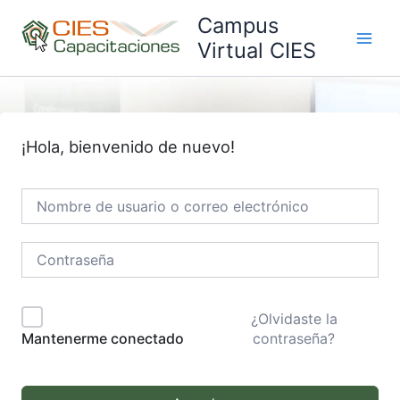
Ir
Campus
al
Virtual CIES
Main
contenido
Men
¡Hola, bienvenido de nuevo!
¿Olvidaste la
contraseña?
Mantenerme conectado