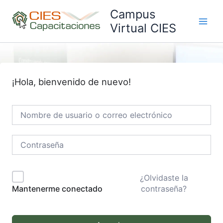
Ir
Campus
al
Virtual CIES
Main
contenido
Men
¡Hola, bienvenido de nuevo!
¿Olvidaste la
contraseña?
Mantenerme conectado