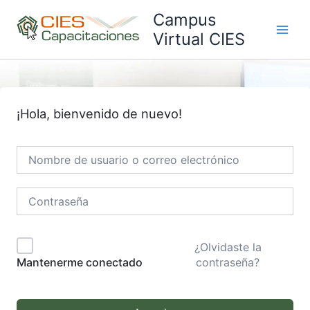
Ir
Campus
al
Virtual CIES
Main
contenido
Men
¡Hola, bienvenido de nuevo!
¿Olvidaste la
contraseña?
Mantenerme conectado