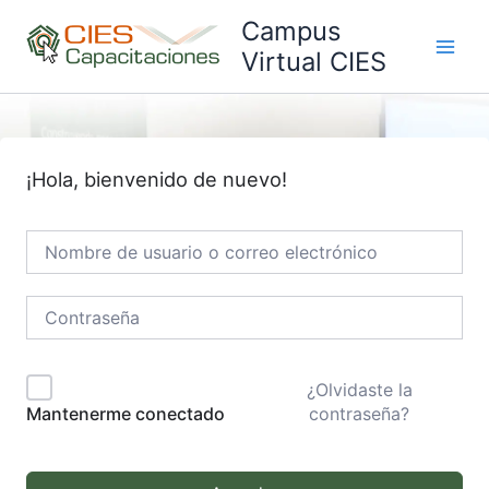
Ir
Campus
al
Virtual CIES
Main
contenido
Men
¡Hola, bienvenido de nuevo!
¿Olvidaste la
contraseña?
Mantenerme conectado