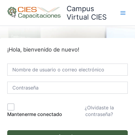
Ir
Campus
al
Virtual CIES
Main
contenido
Men
¡Hola, bienvenido de nuevo!
¿Olvidaste la
contraseña?
Mantenerme conectado