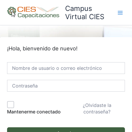
Ir
Campus
al
Virtual CIES
Main
contenido
Men
¡Hola, bienvenido de nuevo!
¿Olvidaste la
contraseña?
Mantenerme conectado