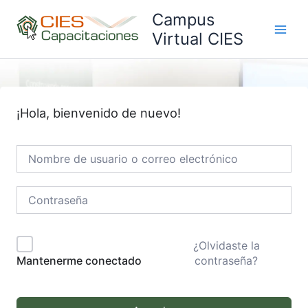
Ir
Campus
al
Virtual CIES
Main
contenido
Men
¡Hola, bienvenido de nuevo!
¿Olvidaste la
contraseña?
Mantenerme conectado