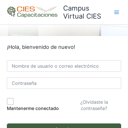
Ir
Campus
al
Virtual CIES
Main
contenido
Men
¡Hola, bienvenido de nuevo!
¿Olvidaste la
contraseña?
Mantenerme conectado