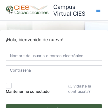
Ir
Campus
al
Virtual CIES
Main
contenido
Men
¡Hola, bienvenido de nuevo!
¿Olvidaste la
contraseña?
Mantenerme conectado