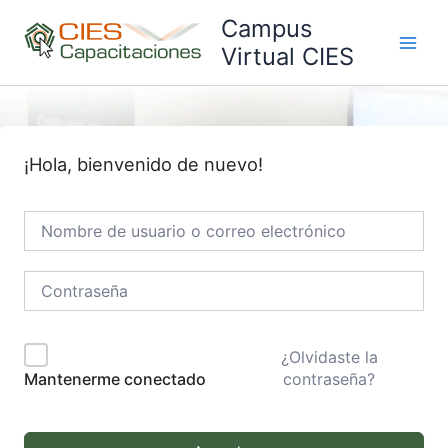
Ir
Campus
al
Virtual CIES
Main
contenido
Men
¡Hola, bienvenido de nuevo!
¿Olvidaste la
contraseña?
Mantenerme conectado